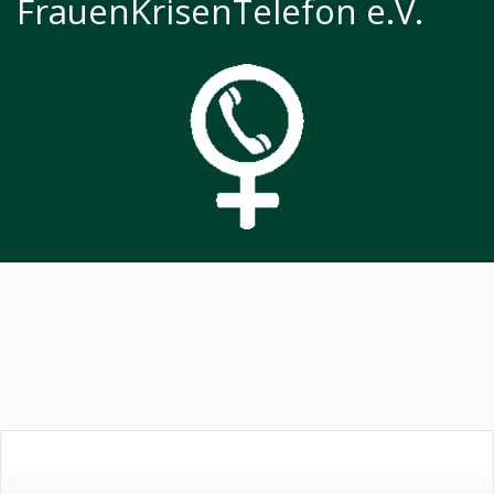
FrauenKrisenTelefon e.V.